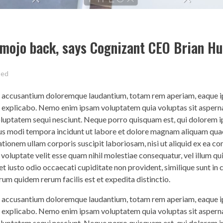
 mojo back, says Cognizant CEO Brian H
zed
em accusantium doloremque laudantium, totam rem aperiam, eaque ip
nt explicabo. Nemo enim ipsam voluptatem quia voluptas sit asperna
voluptatem sequi nesciunt. Neque porro quisquam est, qui dolorem 
eius modi tempora incidunt ut labore et dolore magnam aliquam qua
tionem ullam corporis suscipit laboriosam, nisi ut aliquid ex ea 
 voluptate velit esse quam nihil molestiae consequatur, vel illum q
t iusto odio occaecati cupiditate non provident, similique sunt in c
rum quidem rerum facilis est et expedita distinctio.
em accusantium doloremque laudantium, totam rem aperiam, eaque ip
nt explicabo. Nemo enim ipsam voluptatem quia voluptas sit asperna
voluptatem sequi nesciunt. Neque porro quisquam est, qui dolorem 