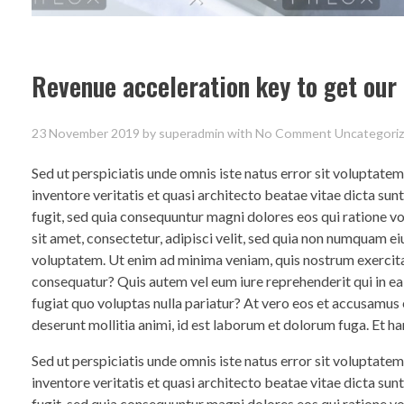
Revenue acceleration key to get our
23 November 2019
by
superadmin
with
No Comment
Uncategori
Sed ut perspiciatis unde omnis iste natus error sit voluptat
inventore veritatis et quasi architecto beatae vitae dicta su
fugit, sed quia consequuntur magni dolores eos qui ratione 
sit amet, consectetur, adipisci velit, sed quia non numquam 
voluptatem. Ut enim ad minima veniam, quis nostrum exercita
consequatur? Quis autem vel eum iure reprehenderit qui in ea
fugiat quo voluptas nulla pariatur? At vero eos et accusamus e
deserunt mollitia animi, id est laborum et dolorum fuga. Et ha
Sed ut perspiciatis unde omnis iste natus error sit voluptat
inventore veritatis et quasi architecto beatae vitae dicta su
fugit, sed quia consequuntur magni dolores eos qui ratione 