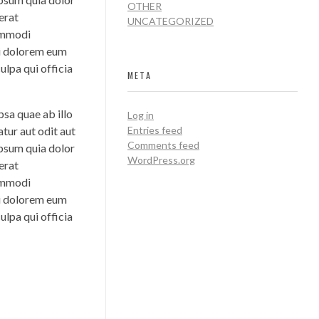
OTHER
erat
UNCATEGORIZED
commodi
ui dolorem eum
ulpa qui officia
META
sa quae ab illo
Log in
tur aut odit aut
Entries feed
Comments feed
ipsum quia dolor
WordPress.org
erat
commodi
ui dolorem eum
ulpa qui officia