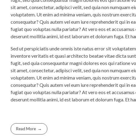
sit amet, consectetur, adipisci velit, sed quia non numquam 
voluptatem. Ut enim ad minima veniam, quis nostrum exercita
consequatur? Quis autem vel eum iure reprehenderit qui in ea
fugiat quo voluptas nulla pariatur? At vero eos et accusamus e
deserunt mollitia animi, id est laborum et dolorum fuga. Et ha
Sed ut perspiciatis unde omnis iste natus error sit voluptat
inventore veritatis et quasi architecto beatae vitae dicta su
fugit, sed quia consequuntur magni dolores eos qui ratione 
sit amet, consectetur, adipisci velit, sed quia non numquam 
voluptatem. Ut enim ad minima veniam, quis nostrum exercita
consequatur? Quis autem vel eum iure reprehenderit qui in ea
fugiat quo voluptas nulla pariatur? At vero eos et accusamus e
deserunt mollitia animi, id est laborum et dolorum fuga. Et ha
Read More