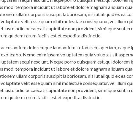
eius modi tempora incidunt ut labore et dolore magnam aliquam qua
tionem ullam corporis suscipit laboriosam, nisi ut aliquid ex ea 
 voluptate velit esse quam nihil molestiae consequatur, vel illum q
t iusto odio occaecati cupiditate non provident, similique sunt in c
rum quidem rerum facilis est et expedita distinctio.
em accusantium doloremque laudantium, totam rem aperiam, eaque ip
nt explicabo. Nemo enim ipsam voluptatem quia voluptas sit asperna
voluptatem sequi nesciunt. Neque porro quisquam est, qui dolorem 
eius modi tempora incidunt ut labore et dolore magnam aliquam qua
tionem ullam corporis suscipit laboriosam, nisi ut aliquid ex ea 
 voluptate velit esse quam nihil molestiae consequatur, vel illum q
t iusto odio occaecati cupiditate non provident, similique sunt in c
rum quidem rerum facilis est et expedita distinctio.