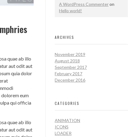
A WordPress Commenter
on
Hello world!
umphries
ARCHIVES
November 2019
sa quae ab illo
August 2018
tur aut odit aut
September 2017
ipsum quia dolor
February 2017
December 2016
erat
commodi
ui dolorem eum
ulpa qui officia
CATEGORIES
ANIMATION
sa quae ab illo
ICONS
tur aut odit aut
LOADER
ipsum quia dolor